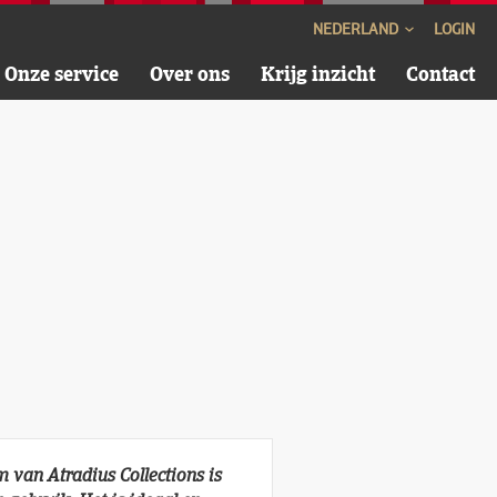
NEDERLAND
LOGIN
Onze service
Over ons
Krijg inzicht
Contact
rm van Atradius Collections is