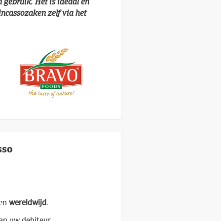
n gebruik. Het is ideaal en
incassozaken zelf via het
sso
den
wereldwijd
.
an uw debiteur