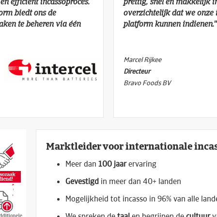
en efficiënt incassoproces.
prettig, snel en makkelijk i
orm biedt ons de
overzichtelijk dat we onze 
aken te beheren via één
platform kunnen indienen.''
Marcel Rijkee
Directeur
Bravo Foods BV
Marktleider voor internationale inca
Meer dan
100 jaar
ervaring
Gevestigd
in meer dan 40+ landen
Mogelijkheid tot incasso in 96% van alle lan
We spreken de
taal
en begrijpen de
cultuur
v