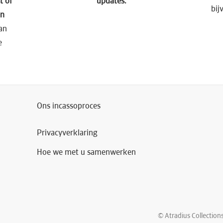
t of
updates.​
bij
en
an
e
Ons incassoproces
Privacyverklaring
Hoe we met u samenwerken
© Atradius Collectio